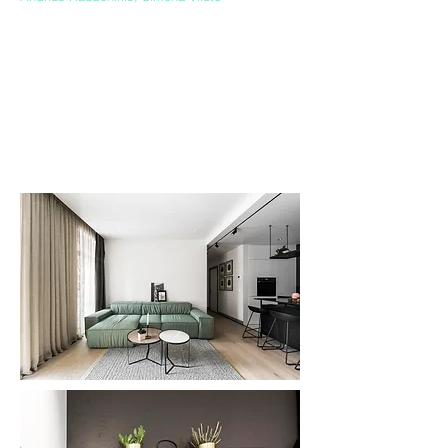
Naujame užupio kvartale sukurtas
šiuolaikiškas "gaivus" interjeras, kuriame
darniai įsilieja rytitiški motyvai ir
klasikinių interjerų interpretacijos.
Interjerui autentiškumo suteikia
natūralios interjero detalės - sendinto
medinio rėmo veidrodis, kulbės,
akmeninis praustuvas, natūraliai apdirbtos
medžiagos.